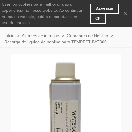
Usamos cookies para melhorar a sua
MENU
0
Saber mais
experiencia no nosso website. Ao continuar
×
no nosso website, está a concordar com o
OK
uso de cookies.
Início
>
Alarmes de intrusao
>
Geradores de Neblina
>
Recarga de líquido de neblina para TEMPEST-BAT300