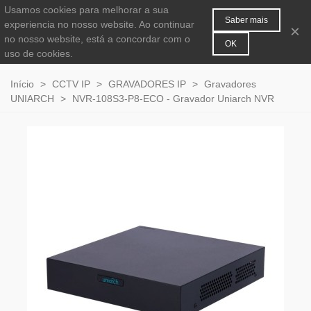
Usamos cookies para melhorar a sua
MENU
0
Saber mais
experiencia no nosso website. Ao continuar
×
no nosso website, está a concordar com o
OK
uso de cookies.
Início
>
CCTV IP
>
GRAVADORES IP
>
Gravadores
UNIARCH
>
NVR-108S3-P8-ECO - Gravador Uniarch NVR