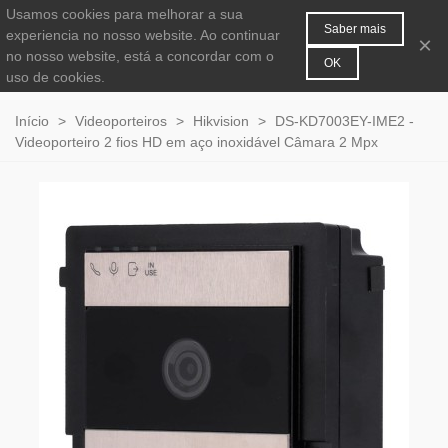
Usamos cookies para melhorar a sua
MENU
0
Saber mais
experiencia no nosso website. Ao continuar
×
no nosso website, está a concordar com o
OK
uso de cookies.
Início
>
Videoporteiros
>
Hikvision
>
DS-KD7003EY-IME2 -
Videoporteiro 2 fios HD em aço inoxidável Câmara 2 Mpx