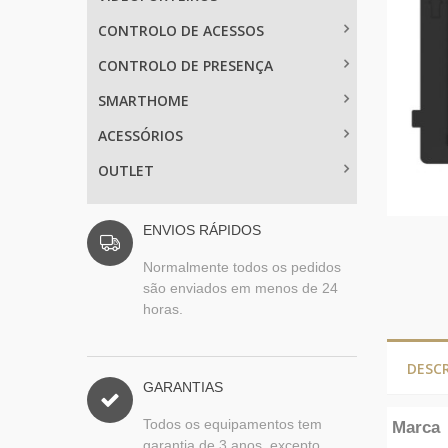
CONTROLO DE ACESSOS
CONTROLO DE PRESENÇA
SMARTHOME
ACESSÓRIOS
OUTLET
ENVIOS RÁPIDOS
Normalmente todos os pedidos
são enviados em menos de 24
horas.
DESC
GARANTIAS
Todos os equipamentos tem
Marca
garantia de 3 anos, excepto