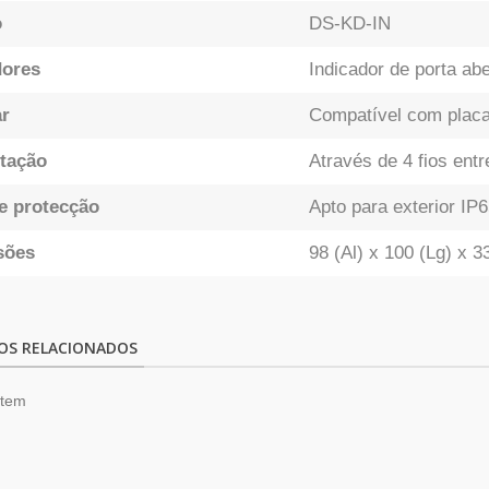
o
DS-KD-IN
dores
Indicador de porta a
r
Compatível com placa
tação
Através de 4 fios ent
e protecção
Apto para exterior IP
sões
98 (Al) x 100 (Lg) x 
OS RELACIONADOS
item