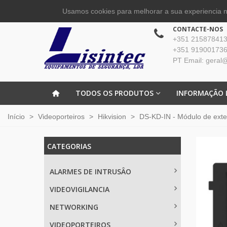
Usamos cookies para melhorar a sua experiencia no
CONTACTE-NOS
+351 215878413 
+351 919001736
PT Email: geral@
TODOS OS PRODUTOS
INFORMAÇÃO 
Início
>
Videoporteiros
>
Hikvision
>
DS-KD-IN - Módulo de ext
CATEGORIAS
ALARMES DE INTRUSÂO
VIDEOVIGILANCIA
NETWORKING
VIDEOPORTEIROS