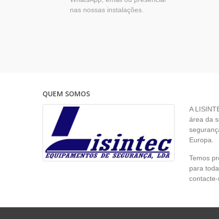
nas nossas instalações.
QUEM SOMOS
A LISINT
área da s
segurança
Europa.
Temos pr
para toda
contacte-