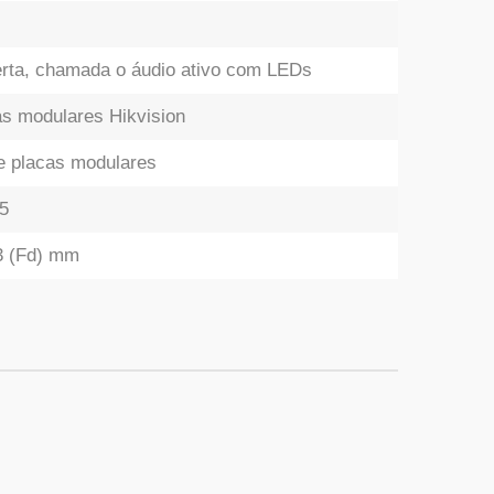
berta, chamada o áudio ativo com LEDs
s modulares Hikvision
re placas modulares
65
33 (Fd) mm