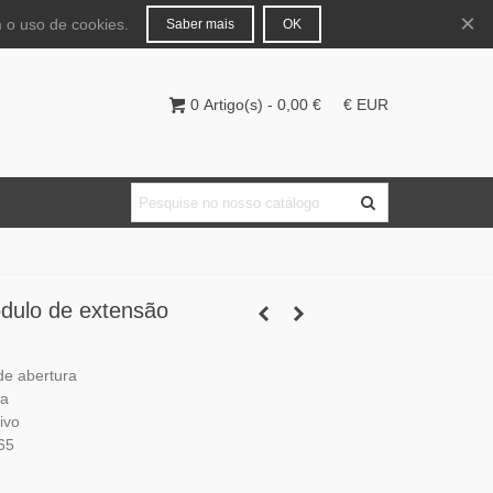
Português
Entrar
×
 o uso de cookies.
Saber mais
OK
0
Artigo(s)
-
0,00 €
€ EUR
dulo de extensão
de abertura
da
ivo
P65