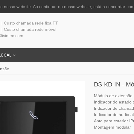
 nosso website. Ao continuar no nosso website, está a concordar com
| Custo chamada rede fixa PT
 | Custo chamada rede móvel
lisintec.com
LEGAL
ensão
DS-KD-IN - Mó
Módulo de extensão
Indicador do estado 
Indicador de chama
Indicador de áudio at
Apto para exterior I
Montagem modular