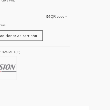
cie | PoE
QR code
oras
Adicionar ao carrinho
113-WME1(C)