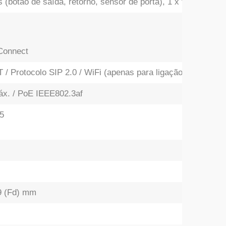
s (botão de saída, retorno, sensor de porta), 1 x tamper
Connect
 / Protocolo SIP 2.0 / WiFi (apenas para ligação à aplicaçã
x. / PoE IEEE802.3af
65
29 (Fd) mm