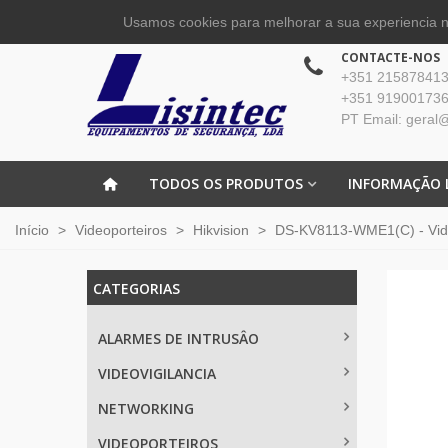
Usamos cookies para melhorar a sua experiencia no
CONTACTE-NOS
+351 215878413 
+351 919001736
PT Email: geral@
TODOS OS PRODUTOS
INFORMAÇÃO 
Início
>
Videoporteiros
>
Hikvision
>
DS-KV8113-WME1(C) - Vide
CATEGORIAS
ALARMES DE INTRUSÂO
VIDEOVIGILANCIA
NETWORKING
VIDEOPORTEIROS