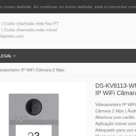
 nosso website. Ao continuar no nosso website, está a concordar com
| Custo chamada rede fixa PT
 | Custo chamada rede móvel
lisintec.com
LEGAL
oporteiro IP WiFi Câmara 2 Mpx
DS-KV8113-WME
IP WiFi Câmar
Videoporteiro IP WiFi
Câmara 2 Mpx | Áudio
Abertura com cartão
Aplicação móvel com
Adequado para uso ex