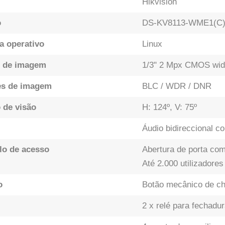
Hikvision
o
DS-KV8113-WME1(C
a operativo
Linux
 de imagem
1/3" 2 Mpx CMOS wid
es de imagem
BLC / WDR / DNR
 de visão
H: 124º, V: 75º
Áudio bidireccional co
lo de acesso
Abertura de porta co
Até 2.000 utilizadores
o
Botão mecânico de ch
2 x relé para fechadu