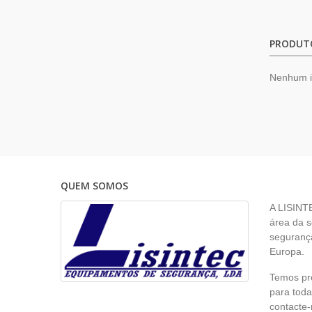
PRODUT
Nenhum 
QUEM SOMOS
A LISINT
área da s
segurança
Europa.
Temos pr
para toda
contacte-