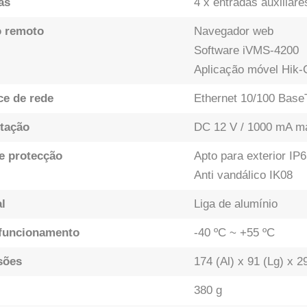
as
4 x entradas auxiliare
 remoto
Navegador web
Software iVMS-4200
Aplicação móvel Hik-
ce de rede
Ethernet 10/100 BaseT
tação
DC 12 V / 1000 mA má
e protecção
Apto para exterior IP
Anti vandálico IK08
l
Liga de alumínio
funcionamento
-40 ºC ~ +55 ºC
sões
174 (Al) x 91 (Lg) x 
380 g