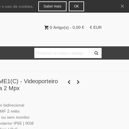
Português
Entrar
×
 o uso de cookies.
Saber mais
OK
0
Artigo(s)
-
0,00 €
€ EUR
1(C) - Videoporteiro
a 2 Mpx
 bidirecional
 MF 2 relés
 ou sem monitor
terior IP65 | IK08