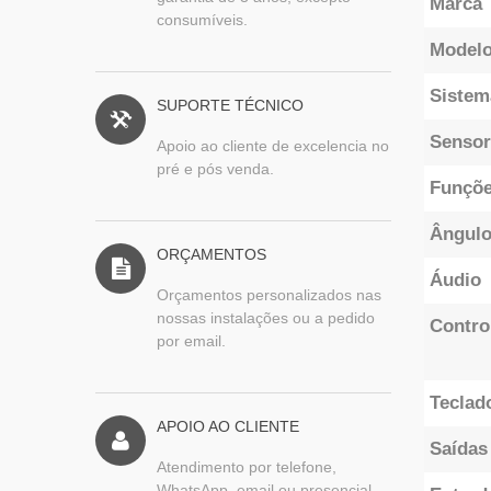
Marca
consumíveis.
Model
Sistem
SUPORTE TÉCNICO
Sensor
Apoio ao cliente de excelencia no
pré e pós venda.
Funçõ
Ângulo
ORÇAMENTOS
Áudio
Orçamentos personalizados nas
nossas instalações ou a pedido
Contro
por email.
Teclad
APOIO AO CLIENTE
Saídas
Atendimento por telefone,
WhatsApp, email ou presencial