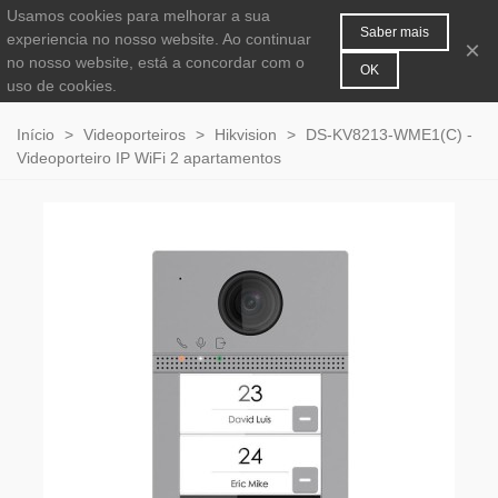
Usamos cookies para melhorar a sua
MENU
0
Saber mais
experiencia no nosso website. Ao continuar
×
no nosso website, está a concordar com o
OK
uso de cookies.
Início
>
Videoporteiros
>
Hikvision
>
DS-KV8213-WME1(C) -
Videoporteiro IP WiFi 2 apartamentos