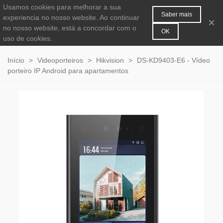
Usamos cookies para melhorar a sua
MENU
0
Saber mais
experiencia no nosso website. Ao continuar
×
no nosso website, está a concordar com o
OK
uso de cookies.
Início
>
Videoporteiros
>
Hikvision
>
DS-KD9403-E6 - Vídeo
porteiro IP Android para apartamentos