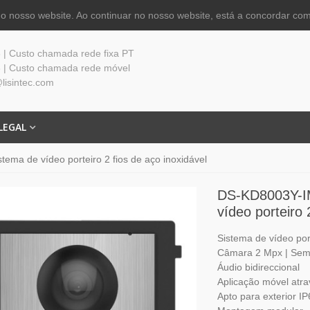
 nosso website. Ao continuar no nosso website, está a concordar com
| Custo chamada rede fixa PT
 | Custo chamada rede móvel
lisintec.com
LEGAL
ma de vídeo porteiro 2 fios de aço inoxidável
DS-KD8003Y-I
vídeo porteiro 
Sistema de vídeo port
Câmara 2 Mpx | Sem
Áudio bidireccional
Aplicação móvel atra
Apto para exterior I