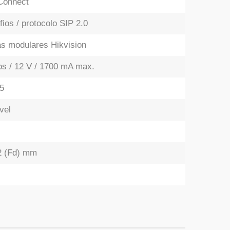
Connect
fios / protocolo SIP 2.0
s modulares Hikvision
os / 12 V / 1700 mA max.
65
vel
42 (Fd) mm