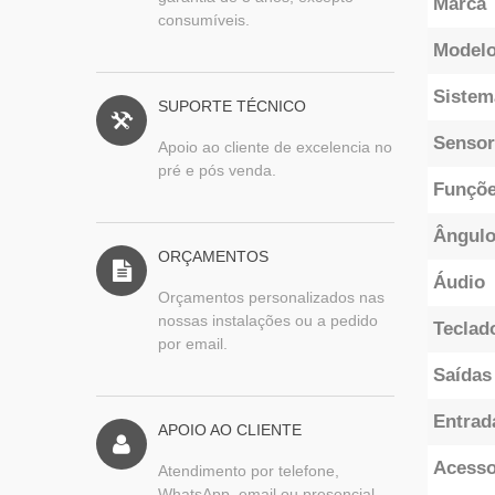
Marca
consumíveis.
Model
Sistem
SUPORTE TÉCNICO
Sensor
Apoio ao cliente de excelencia no
pré e pós venda.
Funçõ
Ângulo
ORÇAMENTOS
Áudio
Orçamentos personalizados nas
nossas instalações ou a pedido
Teclad
por email.
Saídas
Entrad
APOIO AO CLIENTE
Acesso
Atendimento por telefone,
WhatsApp, email ou presencial