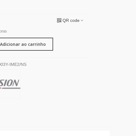
QR code
oras
Adicionar ao carrinho
03Y-IME2/NS