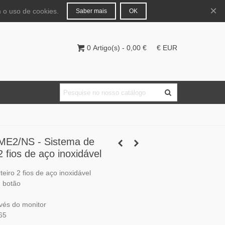
Português
Entrar
×
 o uso de cookies.
Saber mais
OK
0
Artigo(s)
-
0,00 €
€ EUR
ME2/NS - Sistema de
2 fios de aço inoxidável
eiro 2 fios de aço inoxidável
 botão
vés do monitor
P65