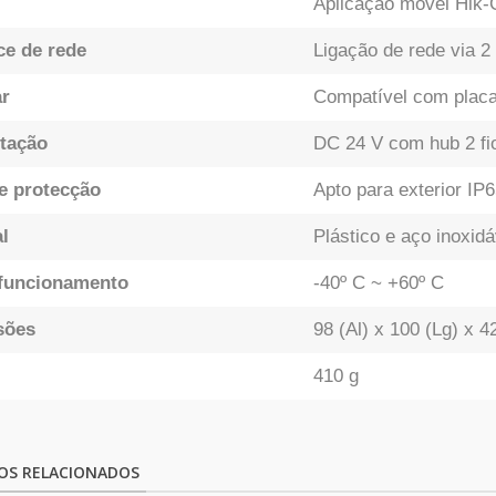
Aplicação móvel Hik-
ce de rede
Ligação de rede via 2 
r
Compatível com placa
tação
DC 24 V com hub 2 fi
e protecção
Apto para exterior IP
l
Plástico e aço inoxidá
funcionamento
-40º C ~ +60º C
sões
98 (Al) x 100 (Lg) x 
410 g
OS RELACIONADOS