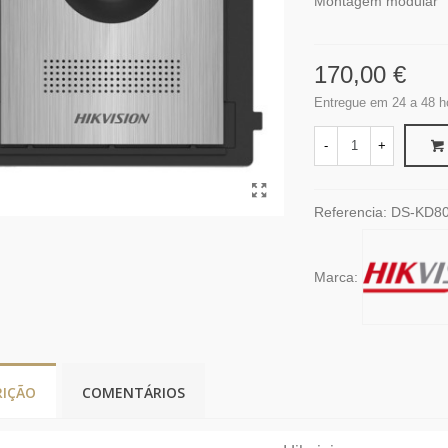
Montagem modular
170,00 €
Entregue em 24 a 48 h
-
+
Referencia:
DS-KD80
Marca:
RIÇÃO
COMENTÁRIOS