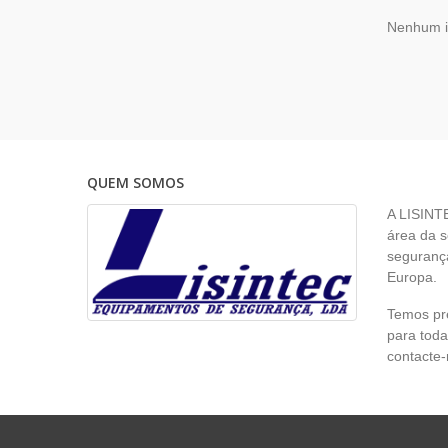
Nenhum 
QUEM SOMOS
A LISINT
área da s
segurança
Europa.
Temos pr
para toda
contacte-