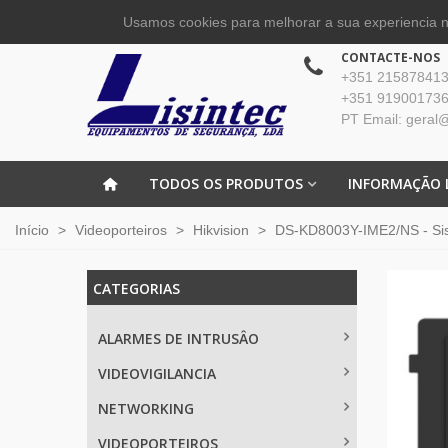
Usamos cookies para melhorar a sua experiencia no
CONTACTE-NOS
+351 215878413 
+351 919001736
PT Email: geral@
TODOS OS PRODUTOS
INFORMAÇÃO 
Início
>
Videoporteiros
>
Hikvision
>
DS-KD8003Y-IME2/NS - Siste
CATEGORIAS
ALARMES DE INTRUSÂO
VIDEOVIGILANCIA
NETWORKING
VIDEOPORTEIROS