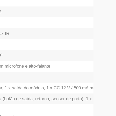
S
px IR
0º
m microfone e alto-falante
ra, 1 x saída do módulo, 1 x CC 12 V / 500 mA máx..
s (botão de saída, retorno, sensor de porta), 1 x tamper