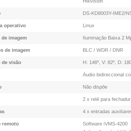
Hikvision
o
DS-KD8003Y-IME2/N
a operativo
Linux
 de imagem
Iluminação Baixa 2 M
es de imagem
BLC / WDR / DNR
 de visão
H: 146º, V: 82º, D: 18
Áudio bidireccional co
o
Não dispõe
2 x relé para fechadu
as
4 x entradas auxiliare
 remoto
Software iVMS-4200