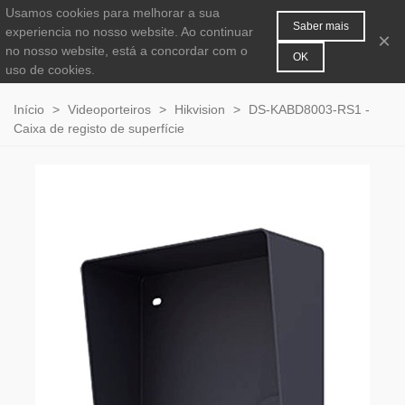
Usamos cookies para melhorar a sua
MENU
0
Saber mais
experiencia no nosso website. Ao continuar
×
no nosso website, está a concordar com o
OK
uso de cookies.
Início
>
Videoporteiros
>
Hikvision
>
DS-KABD8003-RS1 -
Caixa de registo de superfície