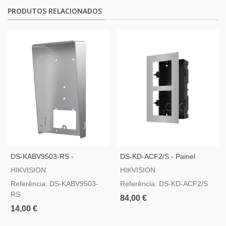
PRODUTOS RELACIONADOS
DS-KABV9503-RS -
DS-KD-ACF2/S - Painel
Montagem Em Superfície
Frontal E Caixa De Registro
HIKVISION
HIKVISION
Com Viseira
Encastrada Até 2 Módulos
Referência: DS-KABV9503-
Referência: DS-KD-ACF2/S
RS
84,00 €
14,00 €