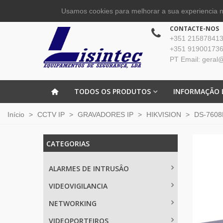
Usamos cookies para melhorar a sua experiencia no
CONTACTE-NOS
+351 215878413 
+351 919001736
PT Email: geral@
TODOS OS PRODUTOS
INFORMAÇÃO 
Início
>
CCTV IP
>
GRAVADORES IP
>
HIKVISION
>
DS-7608N
CATEGORIAS
ALARMES DE INTRUSÂO
VIDEOVIGILANCIA
NETWORKING
VIDEOPORTEIROS