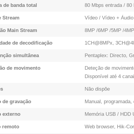
a de banda total
80 Mbps entrada / 80
e Stream
Vídeo / Vídeo + Áudio
ão Main Stream
8MP /6MP /5MP /4MP 
dade de decodificação
1CH@8MPx, 3CH@4
unção simultânea
Pentaplex: Directo, 
ão de movimento
Deteção de movimento
Disponível até 4 canai
es
Não dispõe
 de gravação
Manual, programada,
 externo
Memória USB / HDD
 remoto
Web browser, Hik-Con