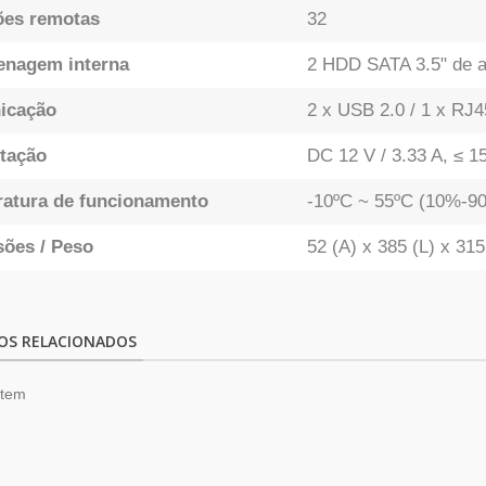
es remotas
32
nagem interna
2 HDD SATA 3.5" de a
icação
2 x USB 2.0 / 1 x RJ4
tação
DC 12 V / 3.33 A, ≤ 
atura de funcionamento
-10ºC ~ 55ºC (10%-9
ões / Peso
52 (A) x 385 (L) x 3
OS RELACIONADOS
item