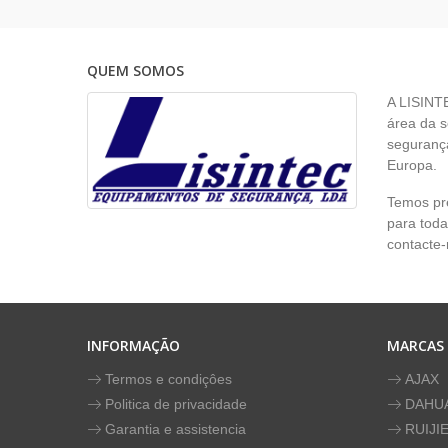
QUEM SOMOS
A LISINT
área da s
segurança
Europa.
Temos pr
para toda
contacte-
INFORMAÇÃO
MARCAS
Termos e condiçôes
AJAX
Politica de privacidade
DAHU
Garantia e assistencia
RUIJI