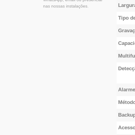
Largur
nas nossas instalações.
Tipo d
Gravaç
Capaci
Multif
Detecç
Alarm
Método
Backup
Acesso