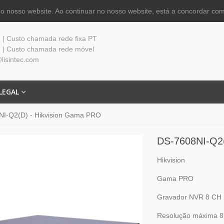
 nosso website. Ao continuar no nosso website, está a concordar com
| Custo chamada rede fixa PT
 | Custo chamada rede móvel
lisintec.com
LEGAL
I-Q2(D) - Hikvision Gama PRO
DS-7608NI-Q2(
Hikvision
Gama PRO
Gravador NVR 8 CH 
Resolução máxima 