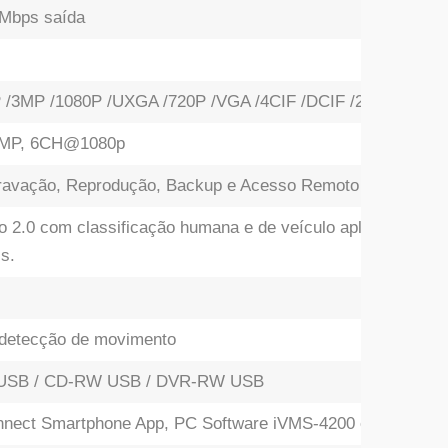
 Mbps saída
/3MP /1080P /UXGA /720P /VGA /4CIF /DCIF /2CIF /CIF /
MP, 6CH@1080p
Gravação, Reprodução, Backup e Acesso Remoto
 2.0 com classificação humana e de veículo aplicada na d
s.
 detecção de movimento
 USB / CD-RW USB / DVR-RW USB
nect Smartphone App, PC Software iVMS-4200 e Hik-Centr