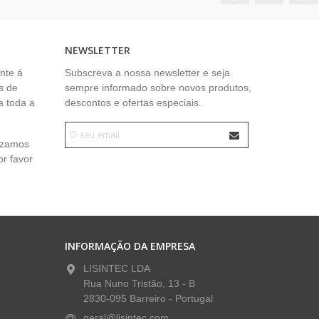
NEWSLETTER
nte á
Subscreva a nossa newsletter e seja
s de
sempre informado sobre novos produtos,
a toda a
descontos e ofertas especiais.
lizamos
or favor
INFORMAÇÃO DA EMPRESA
LISINTEC LDA
Rua Nuno Tristão, 13 - B
2830-095 Barreiro - Portugal
geral@lisintec.com