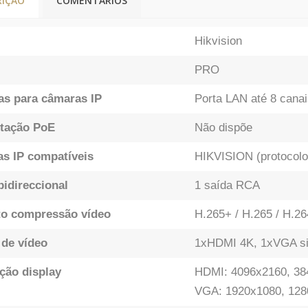
RIÇÃO
COMENTÁRIOS
Hikvision
PRO
as para câmaras IP
Porta LAN até 8 cana
tação PoE
Não dispõe
s IP compatíveis
HIKVISION (protocolo
bidireccional
1 saída RCA
o compressão vídeo
H.265+ / H.265 / H.26
 de vídeo
1xHDMI 4K, 1xVGA si
ção display
HDMI: 4096x2160, 38
VGA: 1920x1080, 128