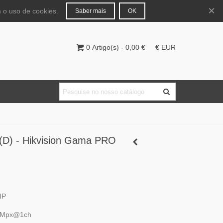
Português
Entrar
×
 o uso de cookies.
Saber mais
OK
0
Artigo(s)
-
0,00 €
€ EUR
D) - Hikvision Gama PRO
IP
8Mpx@1ch