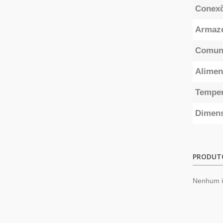
Conexõ
Armaze
Comun
Alimen
Temper
Dimens
PRODUT
Nenhum 