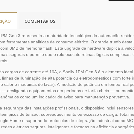
RIÇÃO
COMENTÁRIOS
1PM Gen 3 representa a maturidade tecnológica da automação residen
om ferramentas analíticas de consumo elétrico. O grande trunfo desta t
 com 8MB de memória flash. Este upgrade de hardware duplica a veloc
mais seguras e permite que o relé execute rotinas lógicas complexa
rais.
o cargas de corrente até 16A, o Shelly 1PM Gen 3 é o elemento ideal 
s, linhas de iluminação de alta potência ou eletrodomésticos com fort
 calor e máquinas de lavar). A medição de potência em tempo real per
— desligando equipamentos em períodos de tarifa cheia — ou monitor
anómalos como um indicador de aviso para manutenção preventiva.
 segurança das instalações profissionais, o dispositivo inclui sensor
etem picos de tensão, sobreaquecimento ou excesso de carga. Totalm
ogle Home e suportando protocolos de integração industrial como MQ
r redes elétricas seguras, inteligentes e focadas na eficiência energétic