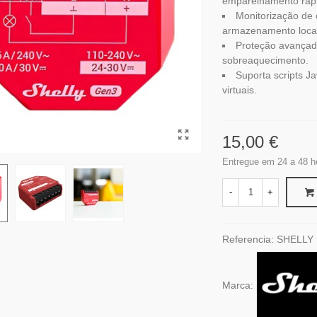
emparelhamento ráp
Monitorização de
armazenamento local
Proteção avançad
sobreaquecimento.
Suporta scripts J
virtuais.
15,00 €
Entregue em 24 a 48 h
-
+
Referencia:
SHELLY
Marca: