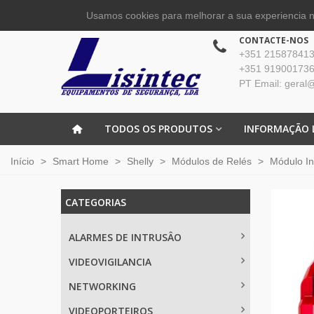
Usamos cookies para melhorar a sua experiencia no
CONTACTE-NOS
+351 215878413 
+351 919001736
PT Email: geral@
TODOS OS PRODUTOS
INFORMAÇÃO 
Início
>
Smart Home
>
Shelly
>
Módulos de Relés
>
Módulo In
CATEGORIAS
ALARMES DE INTRUSÂO
VIDEOVIGILANCIA
NETWORKING
VIDEOPORTEIROS