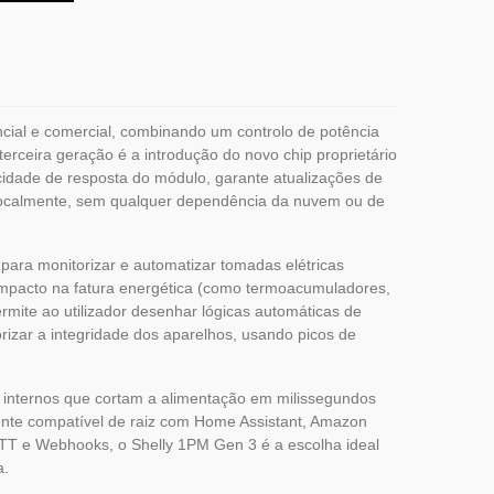
cial e comercial, combinando um controlo de potência
erceira geração é a introdução do novo chip proprietário
idade de resposta do módulo, garante atualizações de
s localmente, sem qualquer dependência da nuvem ou de
para monitorizar e automatizar tomadas elétricas
e impacto na fatura energética (como termoacumuladores,
mite ao utilizador desenhar lógicas automáticas de
izar a integridade dos aparelhos, usando picos de
es internos que cortam a alimentação em milissegundos
ente compatível de raiz com Home Assistant, Amazon
TT e Webhooks, o Shelly 1PM Gen 3 é a escolha ideal
a.