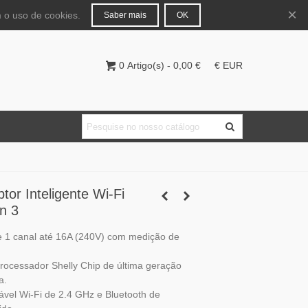
Português
Entrar
×
 o uso de cookies.
Saber mais
OK
0
Artigo(s)
-
0,00 €
€ EUR
tor Inteligente Wi-Fi
n 3
de 1 canal até 16A (240V) com medição de
rocessador Shelly Chip de última geração
a.
ável Wi-Fi de 2.4 GHz e Bluetooth de