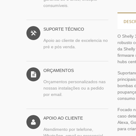
consumíveis.
DESC
SUPORTE TÉCNICO
O Shelly 
Apoio ao cliente de excelencia no
robusto c
pré e pós venda.
da Shelly
firmware 
hubs cent
ORÇAMENTOS
Suportand
principai
Orçamentos personalizados nas
bombas de
nossas instalações ou a pedido
poupança 
por email.
consumo 
Focado na
caso det
APOIO AO CLIENTE
Alexa, Go
para cria
Atendimento por telefone,
WhatsApp, email ou presencial