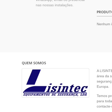
nas nossas instalações.
PRODUT
Nenhum 
QUEM SOMOS
A LISINT
área da s
segurança
Europa.
Temos pr
para toda
contacte-