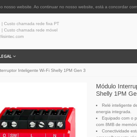
 nosso website. Ao continuar no nosso website, está a concordar com
| Custo chamada rede fixa PT
 | Custo chamada rede móvel
lisintec.com
LEGAL
terruptor Inteligente Wi-Fi Shelly 1PM Gen 3
Módulo Interrup
Shelly 1PM Ge
Relé inteligente 
energia integrada.
Equipado com o p
com 8MB de memóri
Conectividade est