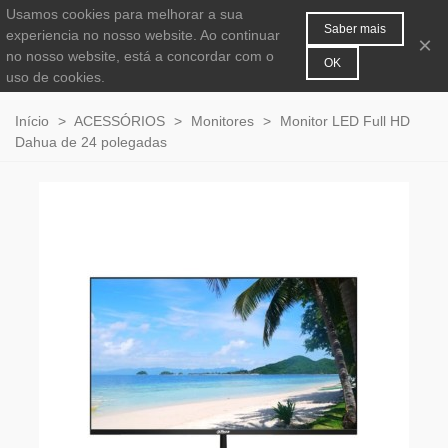
Usamos cookies para melhorar a sua
MENU
0
Saber mais
experiencia no nosso website. Ao continuar
×
no nosso website, está a concordar com o
OK
uso de cookies.
Início
>
ACESSÓRIOS
>
Monitores
>
Monitor LED Full HD
Dahua de 24 polegadas