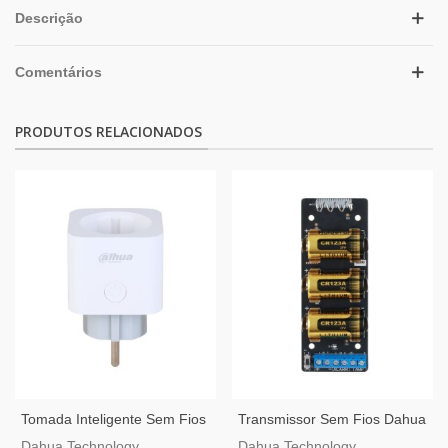
Descrição
Comentários
PRODUTOS RELACIONADOS
Tomada Inteligente Sem Fios
Transmissor Sem Fios Dahua
Dahua AirShield ICS1-W2
AirShield ARM320-W2
Dahua Technology
Dahua Technology