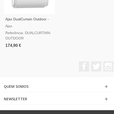
Ajax DualCurtain Outdoor -
Detetor De Movimento Tipo
Ajax
Cortina Duplo Para Exterior
Referência: DUALCURTAIN-
OUTDOOR
174,90 €
Facebook
Twitter
QUEM SOMOS
NEWSLETTER