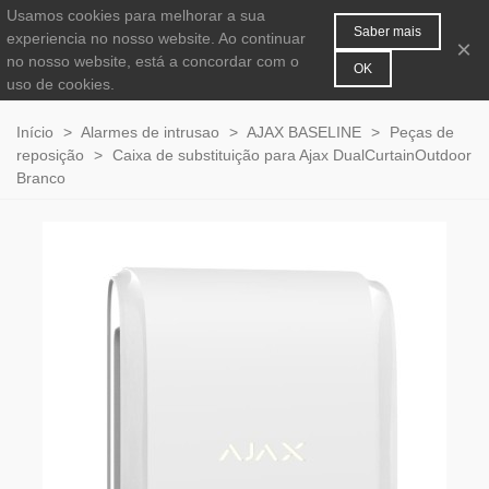
Usamos cookies para melhorar a sua
MENU
0
Saber mais
experiencia no nosso website. Ao continuar
×
no nosso website, está a concordar com o
OK
uso de cookies.
Início
>
Alarmes de intrusao
>
AJAX BASELINE
>
Peças de
reposição
>
Caixa de substituição para Ajax DualCurtainOutdoor
Branco