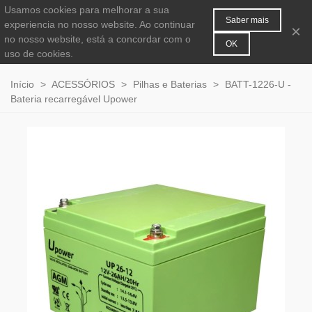
Usamos cookies para melhorar a sua
MENU
0
Saber mais
experiencia no nosso website. Ao continuar
×
no nosso website, está a concordar com o
OK
uso de cookies.
Início
>
ACESSÓRIOS
>
Pilhas e Baterias
>
BATT-1226-U -
Bateria recarregável Upower