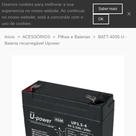
Usamos cookies para melhorar a sua
MENU
0
Saber mais
experiencia no nosso website. Ao continuar
×
no nosso website, está a concordar com o
OK
uso de cookies.
Início
>
ACESSÓRIOS
>
Pilhas e Baterias
>
BATT-4035-U -
Bateria recarregável Upower