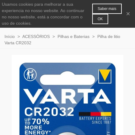
Usamos cookies para melhorar a sua
MENU
0
Saber mais
experiencia no nosso website. Ao continuar
×
no nosso website, está a concordar com o
OK
uso de cookies.
Início
>
ACESSÓRIOS
>
Pilhas e Baterias
>
Pilha de litio
Varta CR2032