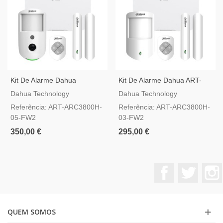
Kit De Alarme Dahua
Kit De Alarme Dahua ART-
AirShield ART-ARC3800H-05-
ARC3800H-03-FW2
Dahua Technology
Dahua Technology
FW2
Referência: ART-ARC3800H-
Referência: ART-ARC3800H-
05-FW2
03-FW2
350,00 €
295,00 €
Facebook
Twitter
QUEM SOMOS