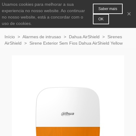
Usamos cookies para melhorar a sua
MENU
0
Saber mais
experiencia no nosso website. Ao continuar
×
no nosso website, está a concordar com o
OK
uso de cookies.
Início
>
Alarmes de intrusao
>
Dahua AirShield
>
Sirenes
AirShield
>
Sirene Exterior Sem Fios Dahua AirShield Yellow