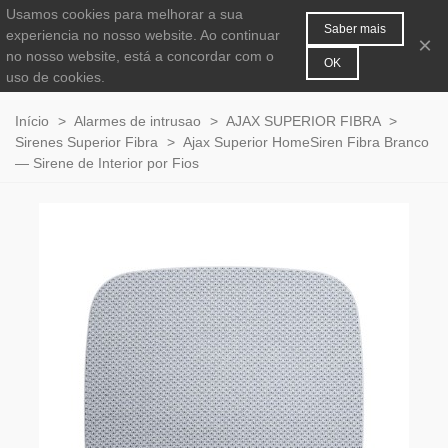
Usamos cookies para melhorar a sua
MENU
0
Saber mais
experiencia no nosso website. Ao continuar
×
no nosso website, está a concordar com o
OK
uso de cookies.
Início
>
Alarmes de intrusao
>
AJAX SUPERIOR FIBRA
>
Sirenes Superior Fibra
>
Ajax Superior HomeSiren Fibra Branco
— Sirene de Interior por Fios