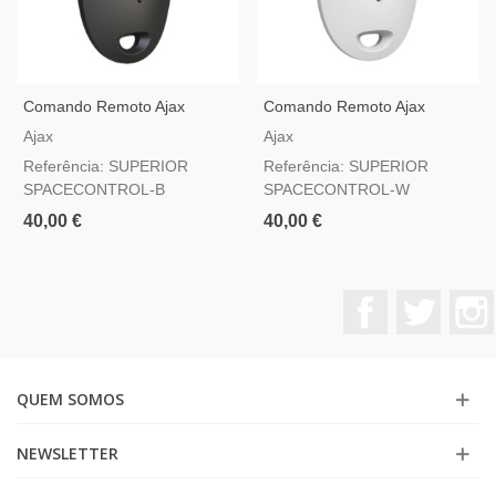
Comando Remoto Ajax
Comando Remoto Ajax
Superior SpaceControl
Superior SpaceControl
Ajax
Ajax
Jeweller Preto — Com Botão
Jeweller Branco — Com
Referência: SUPERIOR
Referência: SUPERIOR
De Pânico Grau 2
Botão De Pânico Grau 2
SPACECONTROL-B
SPACECONTROL-W
40,00 €
40,00 €
Facebook
Twitter
QUEM SOMOS
NEWSLETTER