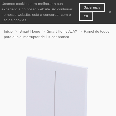
Usamos cookies para melhorar a sua
MENU
0
Saber mais
experiencia no nosso website. Ao continuar
×
no nosso website, está a concordar com o
OK
uso de cookies.
Início
>
Smart Home
>
Smart Home AJAX
>
Painel de toque
para duplo interruptor de luz cor branca