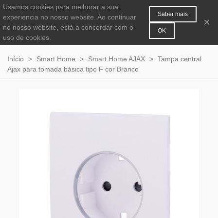
Usamos cookies para melhorar a sua
MENU
0
Saber mais
experiencia no nosso website. Ao continuar
×
no nosso website, está a concordar com o
OK
uso de cookies.
Início
>
Smart Home
>
Smart Home AJAX
>
Tampa central
Ajax para tomada básica tipo F cor Branco