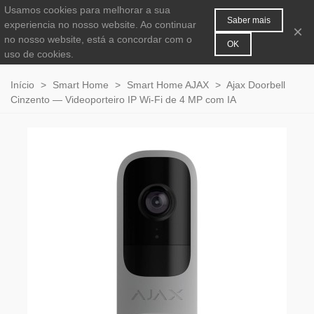
Usamos cookies para melhorar a sua
MENU
0
Saber mais
experiencia no nosso website. Ao continuar
×
no nosso website, está a concordar com o
OK
uso de cookies.
Início
>
Smart Home
>
Smart Home AJAX
>
Ajax Doorbell
Cinzento — Videoporteiro IP Wi-Fi de 4 MP com IA