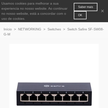
Usamos cookies para melhorar a sua
MENU
0
Saber mais
experiencia no nosso website. Ao continuar
×
no nosso website, está a concordar com o
OK
uso de cookies.
Início
>
NETWORKING
>
Switches
>
Switch Safire SF-SW08-
G-M