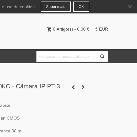
Português
Entrar
×
 o uso de cookies.
Saber mais
OK
0
Artigo(s)
-
0,00 €
€ EUR
0KC - Câmara IP PT 3
apixel
 Scan CMOS
branca 30 m