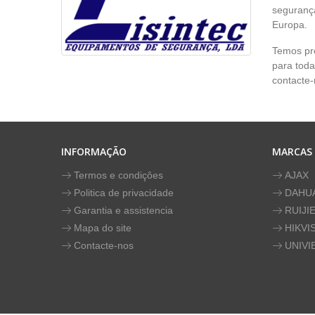
segurança
Europa.
Temos pr
para toda
contacte-
INFORMAÇÃO
MARCAS
Termos e condiçôes
AJAX
Politica de privacidade
DAHU
Garantia e assistencia
RUIJI
Mapa do site
HIKVI
Contacte-nos
UNIVI