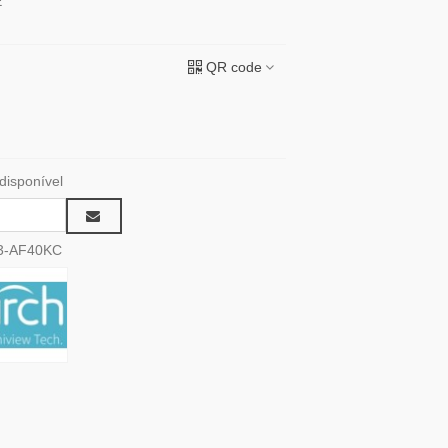
E
QR code
disponível
3-AF40KC