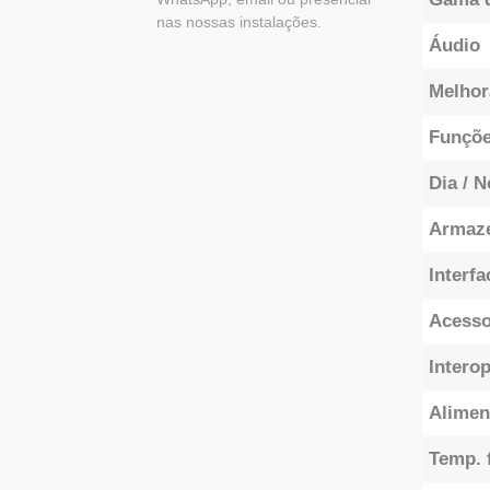
nas nossas instalações.
Áudio
Melhor
Funçõe
Dia / N
Armaze
Interfa
Acesso
Intero
Alimen
Temp. 