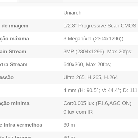
Uniarch
 de imagem
1/2.8” Progressive Scan CMOS
ução máxima
3 Megapíxel (2304x1296))
ain Stream
3MP (2304x1296), Max 20fps;
xtra Stream
640x360, Max 20fps;
essão
Ultra 265, H.265, H.264
4 mm (H: 90.5°; V: 44.4°; D: 111
ação mínima
Cor:0.005 lux (F1.6,AGC ON)
0 lux com IR
e Infra vermelhos
30 m
e luz branca
30 m