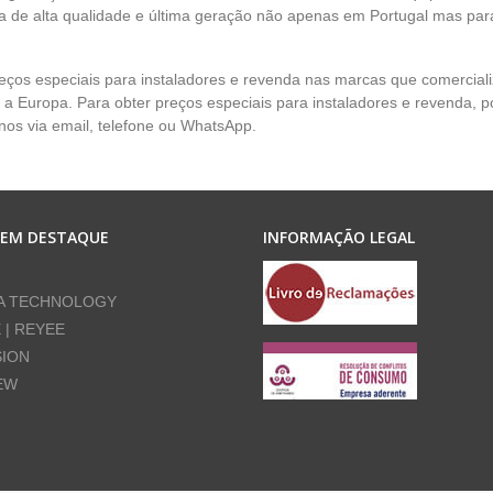
 de alta qualidade e última geração não apenas em Portugal mas par
eços especiais para instaladores e revenda nas marcas que comercia
 a Europa. Para obter preços especiais para instaladores e revenda, p
nos via email, telefone ou WhatsApp.
 EM DESTAQUE
INFORMAÇÃO LEGAL
A TECHNOLOGY
E | REYEE
SION
EW