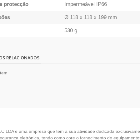
e protecção
Impermeável IP66
sões
Ø 118 x 118 x 199 mm
530 g
OS RELACIONADOS
item
EC LDA é uma empresa que tem a sua atividade dedicada exclusivame
egurança eletrónica, tendo como core o fornecimento de equipamento