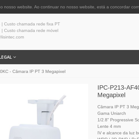
 nosso website. Ao continuar no nosso website, está a concordar com
| Custo chamada rede fixa PT
 | Custo chamada rede móvel
lisintec.com
LEGAL
0KC - Câmara IP PT 3 Megapixel
IPC-P213-AF4
Megapixel
Câmara IP PT 3 Meg
Gama Uniarch
1/2.8" Progressive
Lente 4 mm
IV e alcance da luz 