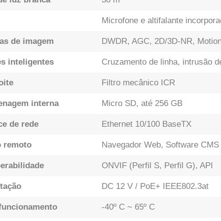
Microfone e altifalante incorpor
as de imagem
DWDR, AGC, 2D/3D-NR, Motion d
s inteligentes
Cruzamento de linha, intrusão d
oite
Filtro mecânico ICR
nagem interna
Micro SD, até 256 GB
ce de rede
Ethernet 10/100 BaseTX
 remoto
Navegador Web, Software CMS (
perabilidade
ONVIF (Perfil S, Perfil G), API
tação
DC 12 V / PoE+ IEEE802.3at
funcionamento
-40º C ~ 65º C