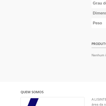
Grau d
Dimen
Peso
PRODUT
Nenhum 
QUEM SOMOS
A LISINT
área da s