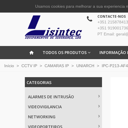
Usamos cookies para melhorar a sua experiencia no
CONTACTE-NOS
+351 215878413 
+351 919001736
PT Email: geral@
TODOS OS PRODUTOS
INFORMAÇÃO 
Início
>
CCTV IP
>
CAMARAS IP
>
UNIARCH
>
IPC-P213-AF4
CATEGORIAS
ALARMES DE INTRUSÂO
VIDEOVIGILANCIA
NETWORKING
VIDEOPORTEIROS