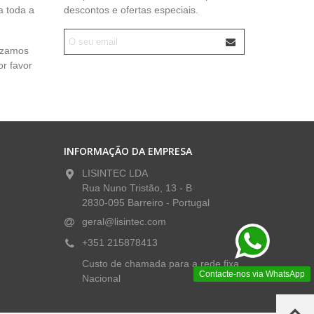
a toda a
descontos e ofertas especiais.
lizamos
or favor
INFORMAÇÃO DA EMPRESA
LISINTEC LDA
Rua Nuno Tristão, 13 - B
2830-095 Barreiro - Portugal
geral@lisintec.com
+351 215878413
Custo de chamada para a rede fixa
Contacte-nos via WhatsApp
Nacional