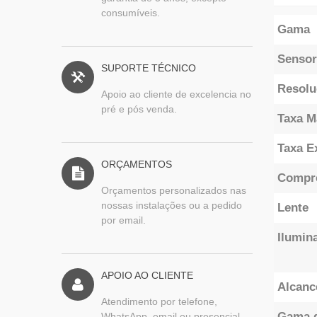
consumíveis.
Gama
Sensor
SUPORTE TÉCNICO
Resol
Apoio ao cliente de excelencia no
pré e pós venda.
Taxa M
Taxa E
ORÇAMENTOS
Compr
Orçamentos personalizados nas
nossas instalações ou a pedido
Lente
por email.
Ilumin
APOIO AO CLIENTE
Alcanc
Atendimento por telefone,
Gama d
WhatsApp, email ou presencial