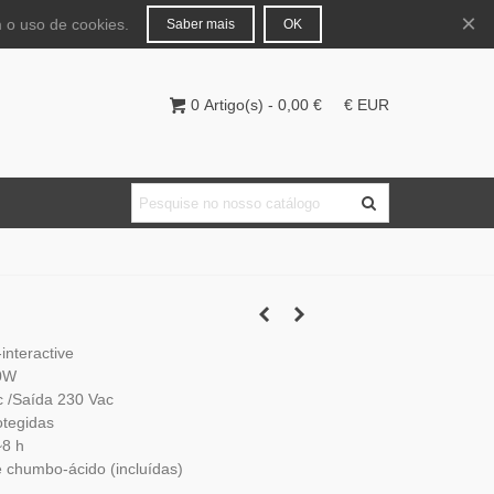
Português
Entrar
×
 o uso de cookies.
Saber mais
OK
0
Artigo(s)
-
0,00 €
€ EUR
interactive
00W
 /Saída 230 Vac
otegidas
~8 h
e chumbo-ácido (incluídas)