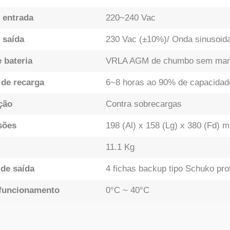
 entrada
220~240 Vac
 saída
230 Vac (±10%)/ Onda sinusoida
 bateria
VRLA AGM de chumbo sem man
de recarga
6~8 horas ao 90% de capacidad
ção
Contra sobrecargas
sões
198 (Al) x 158 (Lg) x 380 (Fd) 
11.1 Kg
 de saída
4 fichas backup tipo Schuko pro
funcionamento
0°C ~ 40°C