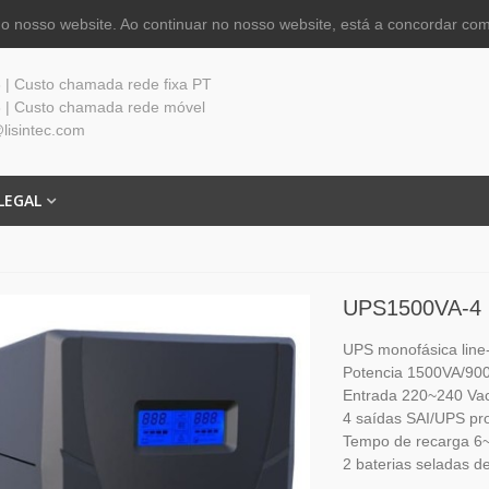
 nosso website. Ao continuar no nosso website, está a concordar com
| Custo chamada rede fixa PT
 | Custo chamada rede móvel
lisintec.com
LEGAL
UPS1500VA-4
UPS monofásica line-
Potencia 1500VA/9
Entrada 220~240 Vac
4 saídas SAI/UPS pr
Tempo de recarga 6
2 baterias seladas d