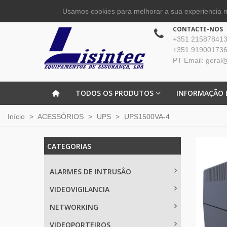
Usamos cookies para melhorar a sua experiencia no
CONTACTE-NOS
+351 215878413 
+351 919001736
PT Email: geral@
TODOS OS PRODUTOS
INFORMAÇÃO 
Início
>
ACESSÓRIOS
>
UPS
>
UPS1500VA-4
CATEGORIAS
ALARMES DE INTRUSÂO
VIDEOVIGILANCIA
NETWORKING
VIDEOPORTEIROS