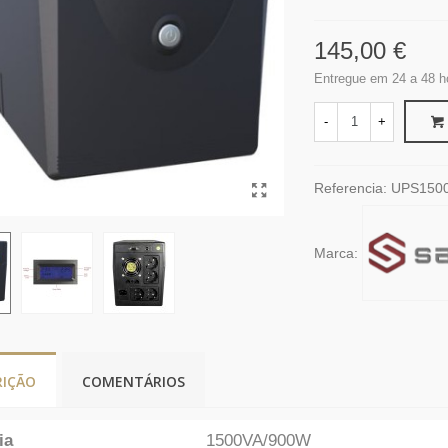
145,00 €
Entregue em 24 a 48 h
-
+
Referencia:
UPS150
Marca:
RIÇÃO
COMENTÁRIOS
ia
1500VA/900W