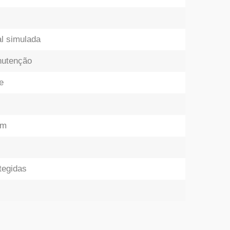
l simulada
utenção
e
mm
tegidas