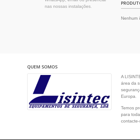
PRODUT
nas nossas instalações.
Nenhum 
QUEM SOMOS
A LISINT
área da s
segurança
Europa.
Temos pr
para toda
contacte-