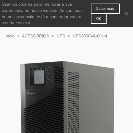
Usamos cookies para melhorar a sua
MENU
0
Saber mais
experiencia no nosso website. Ao continuar
×
no nosso website, está a concordar com o
OK
uso de cookies.
Início
>
ACESSÓRIOS
>
UPS
>
UPS3000VA-ON-4