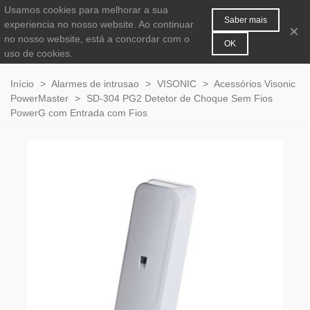
Usamos cookies para melhorar a sua
MENU
0
Saber mais
experiencia no nosso website. Ao continuar
×
no nosso website, está a concordar com o
OK
uso de cookies.
Início
>
Alarmes de intrusao
>
VISONIC
>
Acessórios Visonic
PowerMaster
>
SD-304 PG2 Detetor de Choque Sem Fios
PowerG com Entrada com Fios