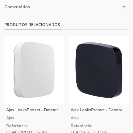
Comentários
PRODUTOS RELACIONADOS
Ajax LeaksProtect - Detetor
Ajax LeaksProtect - Detetor
De Inundação Sem Fios -
De Inundação Sem Fios -
Ajax
Ajax
Branco
Preto
Referência:
Referência:
LEAKSPROTECT-WH
LEAKSPROTECT-BL