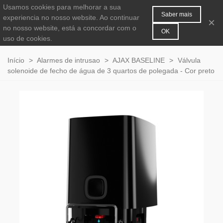
Usamos cookies para melhorar a sua
MENU
0
Saber mais
experiencia no nosso website. Ao continuar
×
no nosso website, está a concordar com o
OK
uso de cookies.
Início
>
Alarmes de intrusao
>
AJAX BASELINE
>
Válvula
solenoide de fecho de água de 3 quartos de polegada - Cor preto