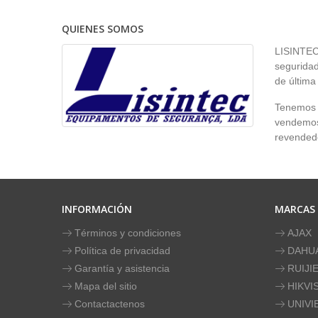
QUIENES SOMOS
LISINTEC 
seguridad
de última
Tenemos p
vendemos 
revendedo
INFORMACIÓN
MARCAS
Términos y condiciones
AJAX
Política de privacidad
DAHU
Garantía y asistencia
RUIJI
Mapa del sitio
HIKVI
Contactactenos
UNIVI