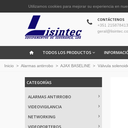
Utilizamos cookies para mejorar su experiencia en nues
CONTÁCTENOS
+351 215878413
geral@lisintec.c
TODOS LOS PRODUCTOS
INFORMACI
Inicio
>
Alarmas antirrobo
>
AJAX BASELINE
>
Válvula solenoid
CATEGORÍAS
ALARMAS ANTIRROBO
VIDEOVIGILANCIA
NETWORKING
VIDEOPORTEROS