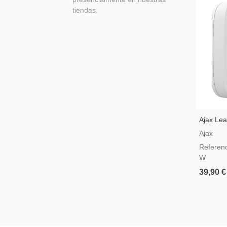
tiendas.
Ajax Lea
De Inund
Ajax
Blanco
Referen
W
39,90 €