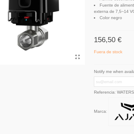
Fuente de aliment
externa de 7,5~14 
Color negro
156,50 €
Fuera de stock
Notify me when avail
Referencia:
WATERST
Marca: