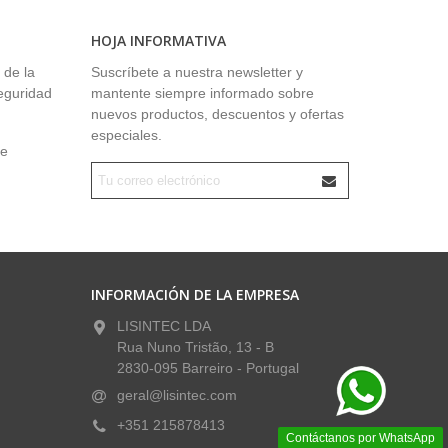
HOJA INFORMATIVA
 de la
Suscríbete a nuestra newsletter y
seguridad
mantente siempre informado sobre
nuevos productos, descuentos y ofertas
especiales.
ue
INFORMACIÓN DE LA EMPRESA
LISINTEC LDA
Rua Nuno Tristão, 13 - B
2830-095 Barreiro - Portugal
geral@lisintec.com
+351 215878413
Contáctanos por WhatsApp