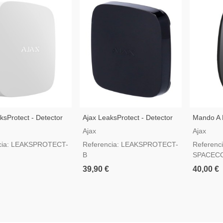
ksProtect - Detector
Ajax LeaksProtect - Detector
Mando A D
ación Inalámbrico -
De Inundación Inalámbrico -
Superior
Ajax
Ajax
Negro
Jeweller
cia: LEAKSPROTECT-
Referencia: LEAKSPROTECT-
Referenc
Pánico G
B
SPACEC
39,90 €
40,00 €