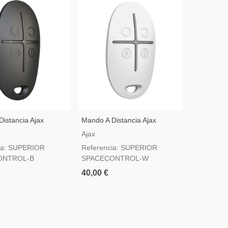
istancia Ajax
Mando A Distancia Ajax
Ajax Supe
 SpaceControl
Superior SpaceControl
Jeweller 
Ajax
Ajax
 Negro — Botón De
Jeweller Blanco — Botón De
Interior I
ia: SUPERIOR
Referencia: SUPERIOR
Referenc
rado 2
Pánico Grado 2
ONTROL-B
SPACECONTROL-W
82,00 €
40,00 €