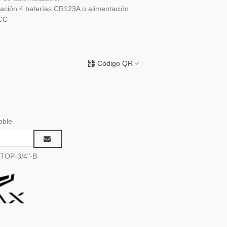
ación 4 baterías CR123A o alimentación
VCC
Código QR
able
OP-3/4"-B