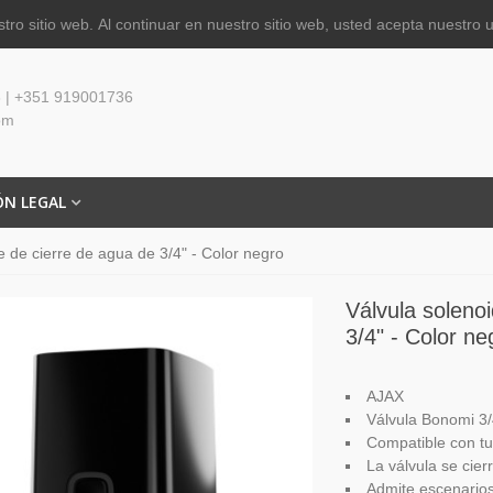
tro sitio web.
Al continuar en nuestro sitio web, usted acepta nuestro 
 | +351 919001736
om
ÓN LEGAL
e de cierre de agua de 3/4" - Color negro
Válvula soleno
3/4" - Color ne
AJAX
Válvula Bonomi
3
Compatible con tub
La válvula se cie
Admite escenario