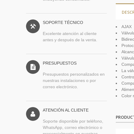
DESC
SOPORTE TÉCNICO
AJAX
Válvul
Excelente atención al cliente
Bidire
antes y después de la venta.
Protoc
Alcanc
Válvul
PRESUPUESTOS
Compat
La vál
Presupuestos personalizados en
Contro
nuestras instalaciones o por
Compat
correo electrónico.
Alimen
Color 
ATENCIÓN AL CLIENTE
PRODUC
Soporte disponible por teléfono,
WhatsApp, correo electrónico o
presencialmente en nuestras