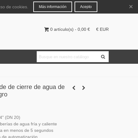
Español
Iniciar sesión
×
uso de cookies.
Más información
Acepto
0
artículo(s)
-
0,00 €
€ EUR
ide de cierre de agua de
gro
/4" (DN 20)
erías de agua fría y caliente
rra en menos de 5 segundos
s de automatización