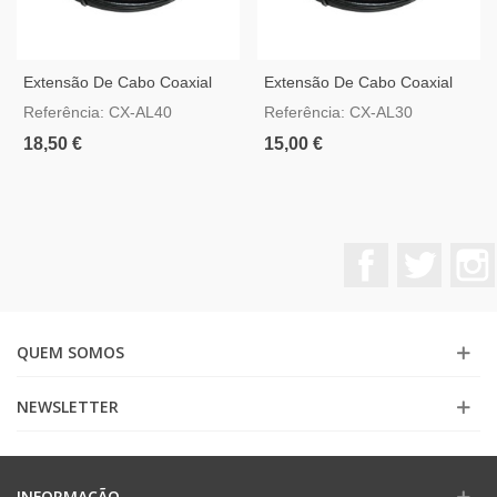
Extensão De Cabo Coaxial
Extensão De Cabo Coaxial
Com Alimentação 40 Metros
Com Alimentação 30 Metros
Referência: CX-AL40
Referência: CX-AL30
18,50 €
15,00 €
Facebook
Twitter
QUEM SOMOS
NEWSLETTER
INFORMAÇÃO