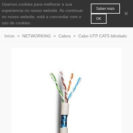
Usamos cookies para melhorar a sua
MENU
0
Saber mais
experiencia no nosso website. Ao continuar
×
no nosso website, está a concordar com o
OK
uso de cookies.
Início
>
NETWORKING
>
Cabos
>
Cabo UTP CAT5 blindado