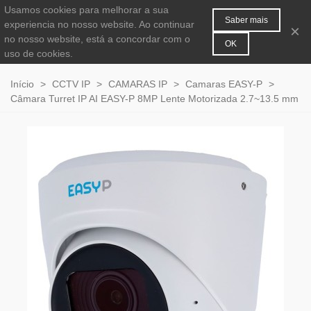
Usamos cookies para melhorar a sua
MENU
0
Saber mais
experiencia no nosso website. Ao continuar
×
no nosso website, está a concordar com o
OK
uso de cookies.
Início
>
CCTV IP
>
CAMARAS IP
>
Camaras EASY-P
>
Câmara Turret IP AI EASY-P 8MP Lente Motorizada 2.7~13.5 mm