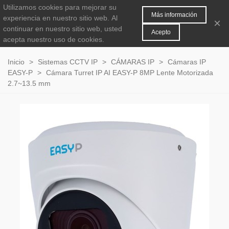
Utilizamos cookies para mejorar su
MENÚ
0
Más información
experiencia en nuestro sitio web.
Al
×
continuar en nuestro sitio web, usted
Acepto
acepta nuestro uso de cookies.
Inicio
>
Sistemas CCTV IP
>
CÁMARAS IP
>
Cámaras IP
EASY-P
>
Cámara Turret IP AI EASY-P 8MP Lente Motorizada
2.7~13.5 mm