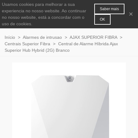
Usamos cookies para melhorar a sua
MENU
0
Saber mais
experiencia no nosso website. Ao continuar
×
no nosso website, está a concordar com o
OK
uso de cookies.
Início
>
Alarmes de intrusao
>
AJAX SUPERIOR FIBRA
>
Centrais Superior Fibra
>
Central de Alarme Híbrida Ajax
Superior Hub Hybrid (2G) Branco