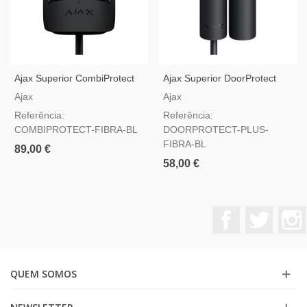
Ajax Superior CombiProtect
Ajax Superior DoorProtect
Fibra Preto — Detetor De
Plus Fibra Preto — Detetor
Ajax
Ajax
Movimento E Quebra De
De Abertura, Choque E
Referência:
Referência:
Vidro
Inclinação
COMBIPROTECT-FIBRA-BL
DOORPROTECT-PLUS-
FIBRA-BL
89,00 €
58,00 €
Facebook
Twitter
QUEM SOMOS