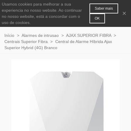
Usamos cookies para melhorar a sua
MENU
0
Saber mais
experiencia no nosso website. Ao continuar
×
no nosso website, está a concordar com o
OK
uso de cookies.
Início
>
Alarmes de intrusao
>
AJAX SUPERIOR FIBRA
>
Centrais Superior Fibra
>
Central de Alarme Híbrida Ajax
Superior Hybrid (4G) Branco