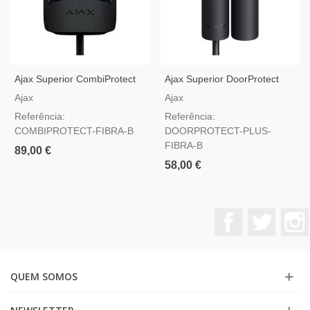
Ajax Superior CombiProtect
Ajax Superior DoorProtect
Fibra Preto — Detetor De
Plus Fibra Preto — Detetor
Ajax
Ajax
Movimento E Quebra De
De Abertura, Choque E
Referência:
Referência:
Vidro
Inclinação
COMBIPROTECT-FIBRA-B
DOORPROTECT-PLUS-
FIBRA-B
89,00 €
58,00 €
Facebook
Twitter
QUEM SOMOS