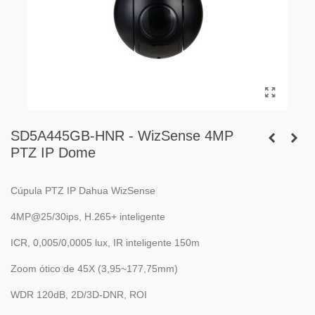
SD5A445GB-HNR - WizSense 4MP
PTZ IP Dome
Cúpula PTZ IP Dahua WizSense
4MP@25/30ips, H.265+ inteligente
ICR, 0,005/0,0005 lux, IR inteligente 150m
Zoom ótico de 45X (3,95~177,75mm)
WDR 120dB, 2D/3D-DNR, ROI