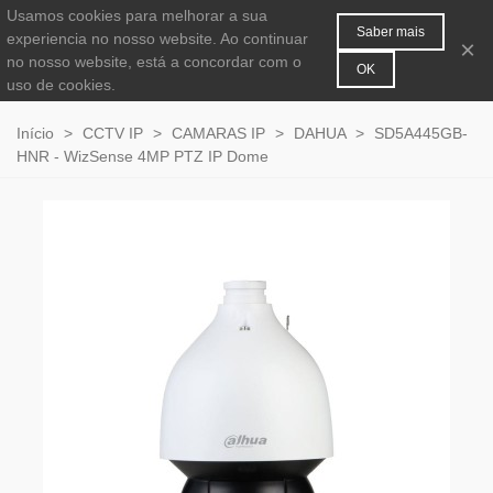
Usamos cookies para melhorar a sua
MENU
0
Saber mais
experiencia no nosso website. Ao continuar
×
no nosso website, está a concordar com o
OK
uso de cookies.
Início
>
CCTV IP
>
CAMARAS IP
>
DAHUA
>
SD5A445GB-
HNR - WizSense 4MP PTZ IP Dome