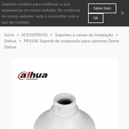
Usamos cookies para melhorar a sua
MENU
0
Saber mais
experiencia no nosso website. Ao continuar
×
no nosso website, está a concordar com o
OK
uso de cookies.
Início
>
ACESSÓRIOS
>
Suportes e caixas de Instalação
>
Dahua
>
PFA106 Suporte de suspensão para camaras Dome
Dahua