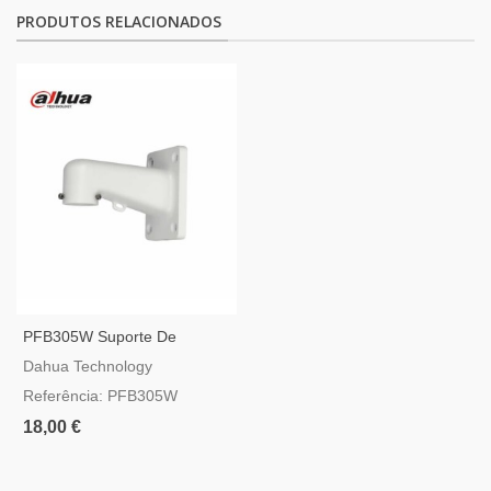
PRODUTOS RELACIONADOS
PFB305W Suporte De
Parede Para Camaras Speed
Dahua Technology
Dome Dahua
Referência: PFB305W
18,00 €