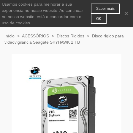
Usamos cookies para melhorar a sua
MENU
0
Saber mais
experiencia no nosso website. Ao continuar
×
no nosso website, está a concordar com o
OK
uso de cookies.
Início
>
ACESSÓRIOS
>
Discos Rigidos
>
Disco rigido para
videovigilancia Seagate SKYHAWK 2 TB