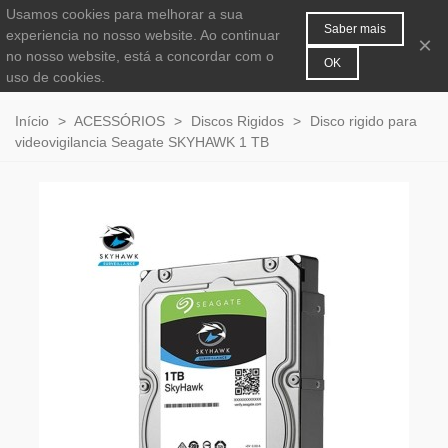
Usamos cookies para melhorar a sua
MENU
0
Saber mais
experiencia no nosso website. Ao continuar
×
no nosso website, está a concordar com o
OK
uso de cookies.
Início
>
ACESSÓRIOS
>
Discos Rigidos
>
Disco rigido para
videovigilancia Seagate SKYHAWK 1 TB