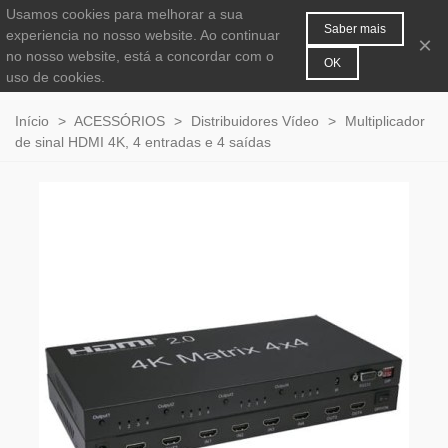
Usamos cookies para melhorar a sua
MENU
0
Saber mais
experiencia no nosso website. Ao continuar
×
no nosso website, está a concordar com o
OK
uso de cookies.
Início
>
ACESSÓRIOS
>
Distribuidores Vídeo
>
Multiplicador
de sinal HDMI 4K, 4 entradas e 4 saídas