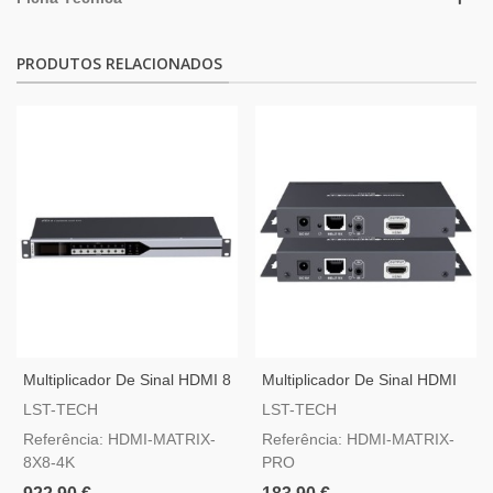
PRODUTOS RELACIONADOS
Multiplicador De Sinal HDMI 8
Multiplicador De Sinal HDMI
Entradas 4K, 8 Saídas 4K
Através De IP
LST-TECH
LST-TECH
Referência: HDMI-MATRIX-
Referência: HDMI-MATRIX-
8X8-4K
PRO