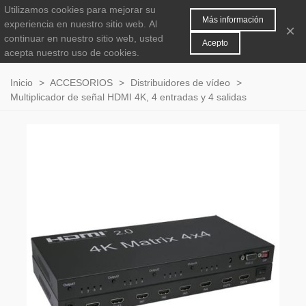
Utilizamos cookies para mejorar su
MENÚ
0
Más información
experiencia en nuestro sitio web.
Al
×
continuar en nuestro sitio web, usted
Acepto
acepta nuestro uso de cookies.
Inicio
>
ACCESORIOS
>
Distribuidores de vídeo
>
Multiplicador de señal HDMI 4K, 4 entradas y 4 salidas