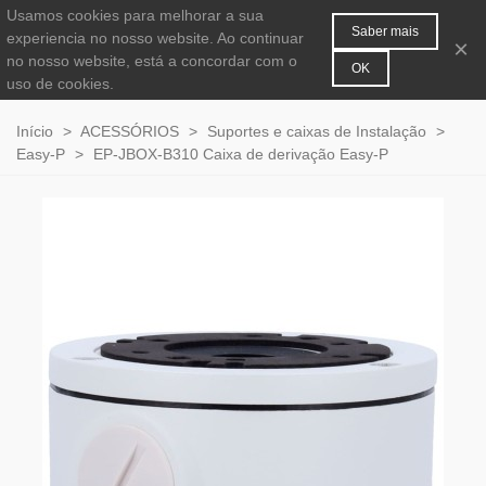
Usamos cookies para melhorar a sua
MENU
0
Saber mais
experiencia no nosso website. Ao continuar
×
no nosso website, está a concordar com o
OK
uso de cookies.
Início
>
ACESSÓRIOS
>
Suportes e caixas de Instalação
>
Easy-P
>
EP-JBOX-B310 Caixa de derivação Easy-P