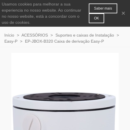
Usamos cookies para melhorar a sua
MENU
0
Saber mais
experiencia no nosso website. Ao continuar
×
no nosso website, está a concordar com o
OK
uso de cookies.
Início
>
ACESSÓRIOS
>
Suportes e caixas de Instalação
>
Easy-P
>
EP-JBOX-B320 Caixa de derivação Easy-P