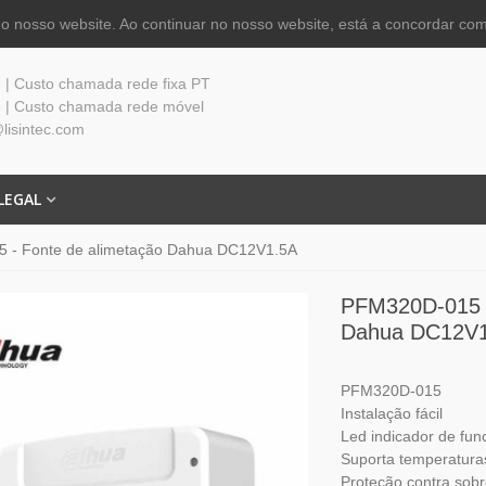
 nosso website. Ao continuar no nosso website, está a concordar com
| Custo chamada rede fixa PT
 | Custo chamada rede móvel
lisintec.com
LEGAL
 - Fonte de alimetação Dahua DC12V1.5A
PFM320D-015 -
Dahua DC12V
PFM320D-015
Instalação fácil
Led indicador de fu
Suporta temperatura
Proteção contra sob