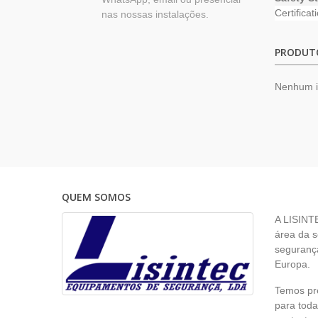
Certificat
nas nossas instalações.
PRODUT
Nenhum 
QUEM SOMOS
A LISINT
área da s
segurança
Europa.
Temos pr
para toda