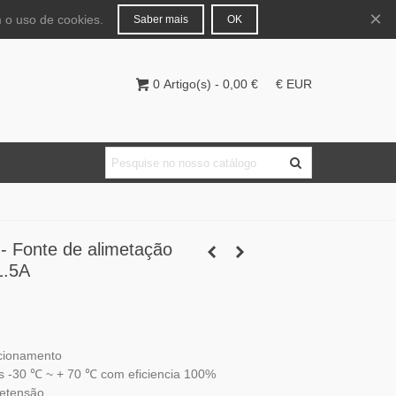
Português
Entrar
×
 o uso de cookies.
Saber mais
OK
0
Artigo(s)
-
0,00 €
€ EUR
 Fonte de alimetação
1.5A
ncionamento
s -30 ℃ ~ + 70 ℃ com eficiencia 100%
retensão