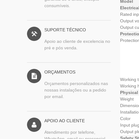
Model
consumíveis.
Electrica
Rated inp
Output vo
Output cu
SUPORTE TÉCNICO
Protecti
Protectio
Apoio ao cliente de excelencia no
pré e pós venda.
ORÇAMENTOS
Working 
Orçamentos personalizados nas
Working 
nossas instalações ou a pedido
Physical
por email.
Weight
Dimensio
Installati
Color
APOIO AO CLIENTE
Input plu
Output pl
Atendimento por telefone,
Safety S
WhatsApp, email ou presencial