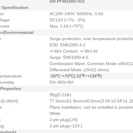
DH-PFM320D-015
l Specification
ut
AC100~240V, 50/60Hz, 0.6A
ltage
DC12V (+7%, -3%)
rrent
Max. 1.5A (+70℃)
on/Environmental
n
Surge protection, over temperature protectio
ESD: EN61000-4-2
+/-6kV Contact; +/-8kV Air
Surge: EN61000-4-5
Combination Wave: Common Mode ±4KV(1
Differential Mode ±2kV(2 ohms)
temperature
-30℃~+70℃(-22℉~+158℉)
humidity
5%~95% RH
 Properties
95g(0.21lb)
n(LxWxH)
77.3mmx51.9mmx30.0mm(3.04”x2.04”x1.18
on
Plane installation, can be installed in junct
White
g
2-pin plug(L/N)
ug
2-pin plug(+12V-)
tandards