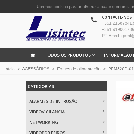
Usamos cookies para melhorar a sua experiencia no
CONTACTE-NOS
+351 215878413 
+351 919001736
PT Email: geral@
TODOS OS PRODUTOS
INFORMAÇÃO 
Início
>
ACESSÓRIOS
>
Fontes de alimentação
>
PFM320D-015
CATEGORIAS
ALARMES DE INTRUSÂO
VIDEOVIGILANCIA
NETWORKING
VIDEOPORTEIROS