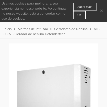
Usamos cookies para melhorar a sua
MENU
0
Saber mais
experiencia no nosso website. Ao continuar
×
no nosso website, está a concordar com o
OK
uso de cookies.
Início
>
Alarmes de intrusao
>
Geradores de Neblina
>
MF-
50-AJ -Gerador de neblina Defendertech