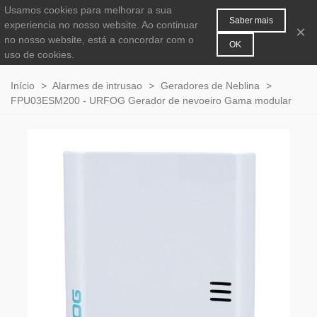
Usamos cookies para melhorar a sua
MENU
0
Saber mais
experiencia no nosso website. Ao continuar
×
no nosso website, está a concordar com o
OK
uso de cookies.
Início
>
Alarmes de intrusao
>
Geradores de Neblina
>
FPU03ESM200 - URFOG Gerador de nevoeiro Gama modular