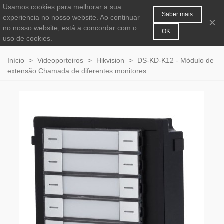
Usamos cookies para melhorar a sua
MENU
0
Saber mais
experiencia no nosso website. Ao continuar
×
no nosso website, está a concordar com o
OK
uso de cookies.
Início
>
Videoporteiros
>
Hikvision
>
DS-KD-K12 - Módulo de
extensão Chamada de diferentes monitores