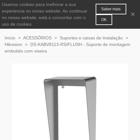
Usamos cookies para melhorar a sua
MENU
0
Saber mais
experiencia no nosso website. Ao continuar
×
no nosso website, está a concordar com o
OK
uso de cookies.
Início
>
ACESSÓRIOS
>
Suportes e caixas de Instalação
>
Hikvision
>
DS-KABV8113-RS/FLUSH - Suporte de montagem
embutido com viseira