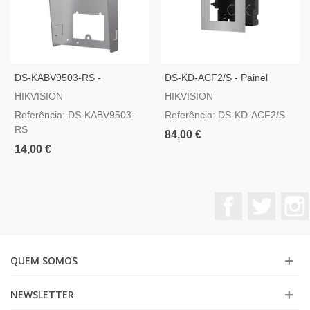
DS-KABV9503-RS -
DS-KD-ACF2/S - Painel
Montagem Em Superfície
Frontal E Caixa De Registro
HIKVISION
HIKVISION
Com Viseira
Encastrada Até 2 Módulos
Referência: DS-KABV9503-
Referência: DS-KD-ACF2/S
RS
84,00 €
14,00 €
Facebook
Twitter
QUEM SOMOS
NEWSLETTER