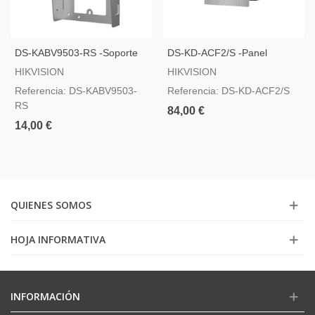
DS-KABV9503-RS -Soporte
DS-KD-ACF2/S -Panel
De Superficie Con Visera
Frontal Y Caja De Registro
HIKVISION
HIKVISION
Encastrada Hasta 2 Módulos
Referencia: DS-KABV9503-
Referencia: DS-KD-ACF2/S
RS
84,00 €
14,00 €
QUIENES SOMOS
HOJA INFORMATIVA
INFORMACIÓN