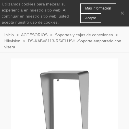
Utilizamos cookies para mejorar su
MENÚ
0
Más información
experiencia en nuestro sitio web.
Al
×
continuar en nuestro sitio web, usted
Acepto
acepta nuestro uso de cookies.
Inicio
>
ACCESORIOS
>
Soportes y cajas de conexiones
>
Hikvision
>
DS-KABV8113-RS/FLUSH -Soporte empotrado con
visera