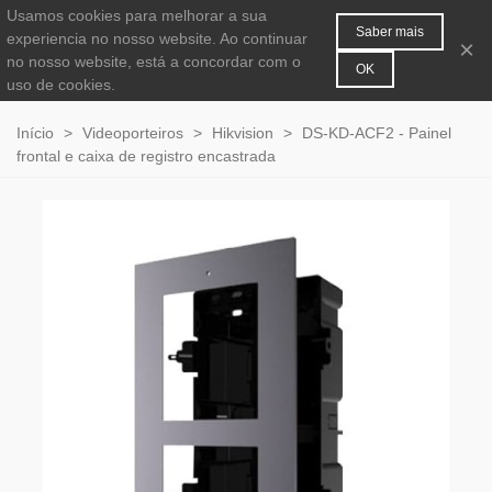
Usamos cookies para melhorar a sua
MENU
0
Saber mais
experiencia no nosso website. Ao continuar
×
no nosso website, está a concordar com o
OK
uso de cookies.
Início
>
Videoporteiros
>
Hikvision
>
DS-KD-ACF2 - Painel
frontal e caixa de registro encastrada