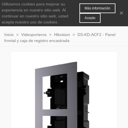
Utilizamos cookies para mejorar su
MENÚ
0
Más información
experiencia en nuestro sitio web.
Al
×
continuar en nuestro sitio web, usted
Acepto
acepta nuestro uso de cookies.
Inicio
>
Videoporteros
>
Hikvision
>
DS-KD-ACF2 - Panel
frontal y caja de registro encastrada