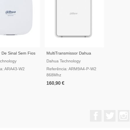
 De Sinal Sem Fios
MultiTransmissor Dahua
IPC-HFW1
rShield ARA43-W2
AirShield ARM9A4-P-W2 Com
Câmara De
chnology
Dahua Technology
Dahua Tec
PoE
De 4 MP
ia: ARA43-W2
Referência: ARM9A4-P-W2
Referênci
868Mhz
SAW
160,90 €
78,00 €
Facebook
Twitter