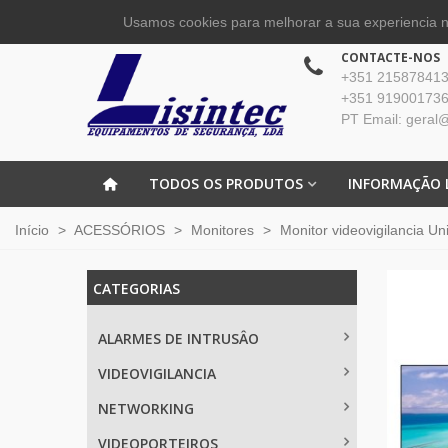
Usamos cookies para melhorar a sua experiencia no
CONTACTE-NOS
+351 215878413 
+351 919001736
PT Email: geral@
TODOS OS PRODUTOS
INFORMAÇÃO 
Início
>
ACESSÓRIOS
>
Monitores
>
Monitor videovigilancia 
CATEGORIAS
ALARMES DE INTRUSÂO
VIDEOVIGILANCIA
NETWORKING
VIDEOPORTEIROS