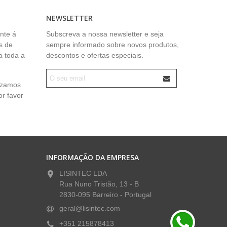
NEWSLETTER
nte á
Subscreva a nossa newsletter e seja
s de
sempre informado sobre novos produtos,
a toda a
descontos e ofertas especiais.
lizamos
or favor
INFORMAÇÃO DA EMPRESA
LISINTEC LDA
Rua Nuno Tristão, 13 - B
2830-095 Barreiro - Portugal
geral@lisintec.com
+351 215878413