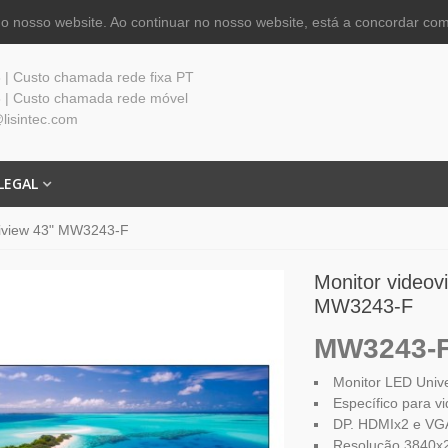
 nosso website. Ao continuar no nosso website, está a concordar com
| Custo chamada rede fixa PT
 | Custo chamada rede móvel
lisintec.com
LEGAL
Uniview 43" MW3243-F
Monitor videovi
MW3243-F
MW3243-
Monitor LED Univ
Específico para vi
DP. HDMIx2 e VG
Resolução 3840x