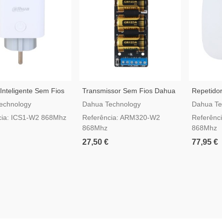
nteligente Sem Fios
Transmissor Sem Fios Dahua
Repetidor
irShield ICS1-W2
AirShield ARM320-W2
Dahua Ai
echnology
Dahua Technology
Dahua Te
cia: ICS1-W2 868Mhz
Referência: ARM320-W2
Referênc
868Mhz
868Mhz
27,50 €
77,95 €