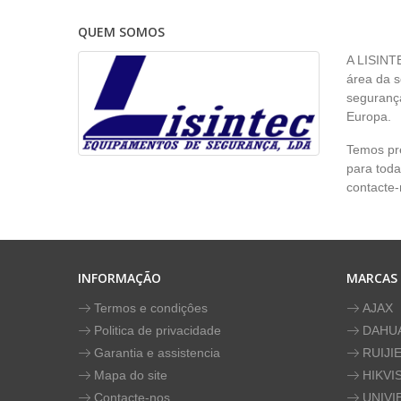
QUEM SOMOS
A LISINT
área da s
segurança
Europa.
Temos pr
para toda
contacte-
INFORMAÇÃO
MARCAS
Termos e condiçôes
AJAX
Politica de privacidade
DAHU
Garantia e assistencia
RUIJI
Mapa do site
HIKVI
Contacte-nos
UNIVI