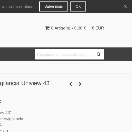
Português
Entrar
×
 o uso de cookies.
Saber mais
OK
0
Artigo(s)
-
0,00 €
€ EUR
gilancia Uniview 43"
F
ew 43"
deovigilancia
A
2160