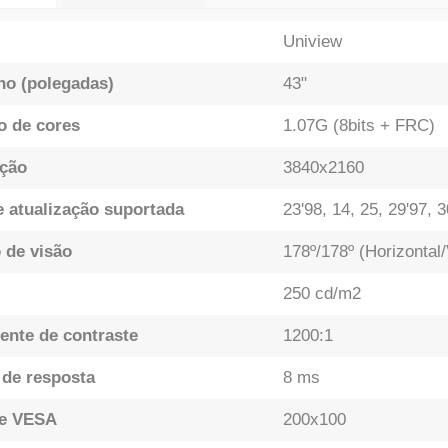
Uniview
o (polegadas)
43"
 de cores
1.07G (8bits + FRC)
ção
3840x2160
e atualização suportada
23'98, 14, 25, 29'97, 
 de visão
178º/178º (Horizontal/
250 cd/m2
iente de contraste
1200:1
de resposta
8 ms
te VESA
200x100