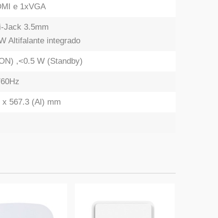
DMI e 1xVGA
ni-Jack 3.5mm
 Altifalante integrado
ON) ,<0.5 W (Standby)
/60Hz
) x 567.3 (Al) mm