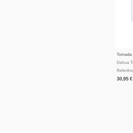
Tomada I
Dahua A
Dahua T
Referên
30,95 €